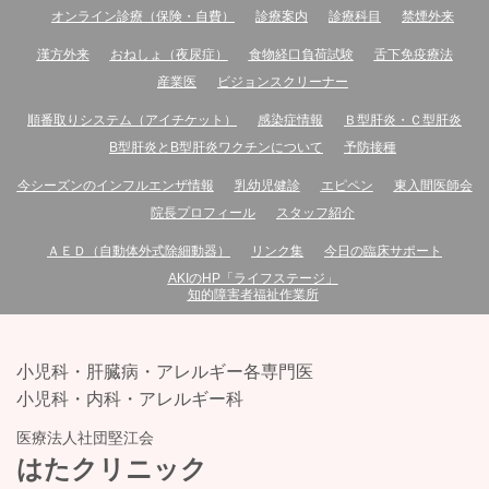
オンライン診療（保険・自費）
診療案内
診療科目
禁煙外来
漢方外来
おねしょ（夜尿症）
食物経口負荷試験
舌下免疫療法
産業医
ビジョンスクリーナー
順番取りシステム（アイチケット）
感染症情報
Ｂ型肝炎・Ｃ型肝炎
B型肝炎とB型肝炎ワクチンについて
予防接種
今シーズンのインフルエンザ情報
乳幼児健診
エピペン
東入間医師会
院長プロフィール
スタッフ紹介
ＡＥＤ（自動体外式除細動器）
リンク集
今日の臨床サポート
AKIのHP「ライフステージ」
知的障害者福祉作業所
小児科・肝臓病・アレルギー各専門医
小児科・内科・アレルギー科
医療法人社団堅江会
はたクリニック